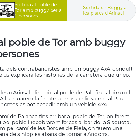
Sortida al poble de
Sortida en Buggy a
Tor amb buggy per a
les pistes d'Arinsal
5 persones
 al poble de Tor amb buggy
 persones
uta dels contrabandistes amb un buggy 4x4, conduït
 us explicarà les històries de la carretera que uneix
des d'Arinsal, direcció al poble de Pal i fins al cim del
Allí creuarem la frontera i ens endinsarem al Parc
l només es pot accedir amb un vehicle 4x4.
mí de Palanca fins arribar al poble de Tor, on farem
u pel poble i recobrarem forces al bar de la Sisqueta.
rem pel camí de les Bordes de Pleia, on farem una
ana dels hippies abans de tornar a Andorra.