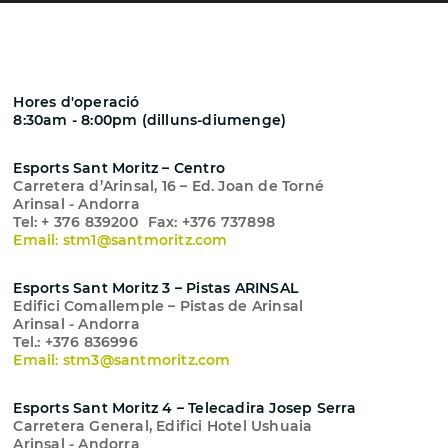
Hores d'operació
8:30am - 8:00pm (dilluns-diumenge)
Esports Sant Moritz – Centro
Carretera d’Arinsal, 16 – Ed. Joan de Torné
Arinsal - Andorra
Tel: + 376 839200
Fax: +376 737898
Email: stm1@santmoritz.com
Esports Sant Moritz 3 – Pistas ARINSAL
Edifici Comallemple – Pistas de Arinsal
Arinsal - Andorra
Tel.: +376 836996
Email: stm3@santmoritz.com
Esports Sant Moritz 4 – Telecadira Josep Serra
Carretera General, Edifici Hotel Ushuaia
Arinsal - Andorra