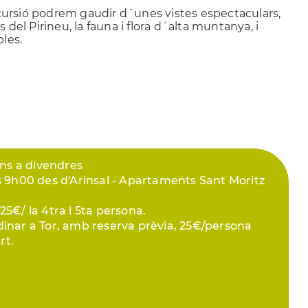
ursió podrem gaudir d´unes vistes espectaculars,
s del Pirineu, la fauna i flora d´alta muntanya, i
bles.
uns a divendres
s 9h00 des d'Arinsal - Apartaments Sant Moritz
5€/ la 4tra i 5ta persona.
dinar a Tor, amb reserva prèvia, 25€/persona
rt.