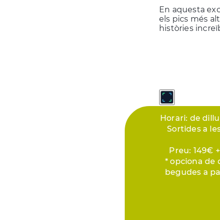
En aquesta exc
els pics més alt
històries increï
Horari: de dill
Sortides a le
Preu: 149€ +2
* opciona de 
begudes a pa