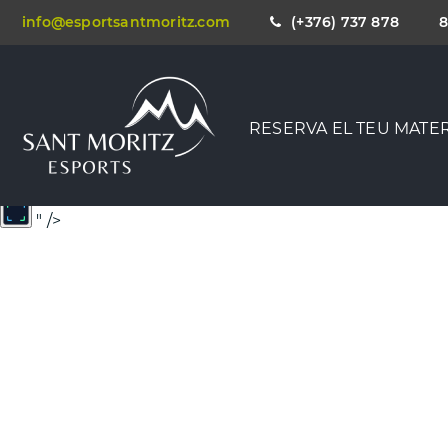
info@esportsantmoritz.com
(+376) 737 878
8
RESERVA EL TEU MATER
" />