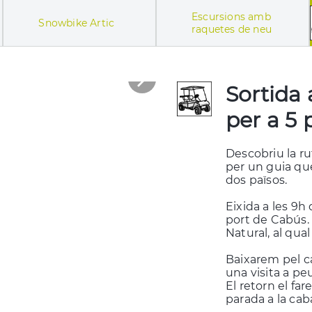
Escursions amb
Snowbike Artic
raquetes de neu
Sortida
per a 5
Descobriu la r
per un guia que
dos països.
Eixida a les 9h 
port de Cabús. 
Natural, al qua
Baixarem pel ca
una visita a pe
El retorn el fa
parada a la cab