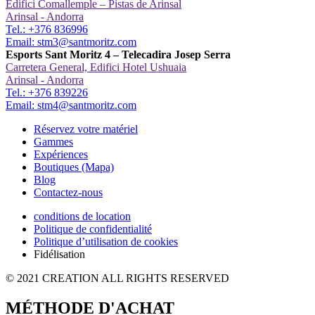
Edifici Comallemple – Pistas de Arinsal
Arinsal - Andorra
Tel.: +376 836996
Email: stm3@santmoritz.com
Esports Sant Moritz 4 – Telecadira Josep Serra
Carretera General, Edifici Hotel Ushuaia
Arinsal - Andorra
Tel.: +376 839226
Email: stm4@santmoritz.com
Réservez votre matériel
Gammes
Expériences
Boutiques
(Mapa)
Blog
Contactez-nous
conditions de location
Politique de confidentialité
Politique d’utilisation de cookies
Fidélisation
© 2021 CREATION ALL RIGHTS RESERVED
MÉTHODE D'ACHAT