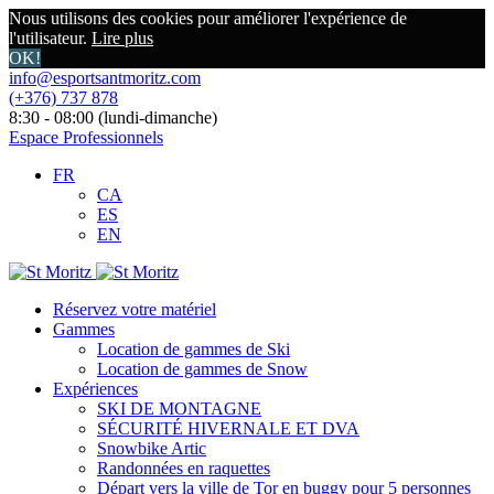
Nous utilisons des cookies pour améliorer l'expérience de
l'utilisateur.
Lire plus
OK!
info@esportsantmoritz.com
(+376) 737 878
8:30 - 08:00 (lundi-dimanche)
Espace Professionnels
FR
CA
ES
EN
Réservez votre matériel
Gammes
Location de gammes de Ski
Location de gammes de Snow
Expériences
SKI DE MONTAGNE
SÉCURITÉ HIVERNALE ET DVA
Snowbike Artic
Randonnées en raquettes
Départ vers la ville de Tor en buggy pour 5 personnes