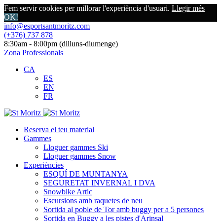
Fem servir cookies per millorar l'experiència d'usuari.
Llegir més
OK!
info@esportsantmoritz.com
(+376) 737 878
8:30am - 8:00pm (dilluns-diumenge)
Zona Professionals
CA
ES
EN
FR
Reserva el teu material
Gammes
Lloguer gammes Ski
Lloguer gammes Snow
Experiències
ESQUÍ DE MUNTANYA
SEGURETAT INVERNAL I DVA
Snowbike Artic
Escursions amb raquetes de neu
Sortida al poble de Tor amb buggy per a 5 persones
Sortida en Buggy a les pistes d'Arinsal