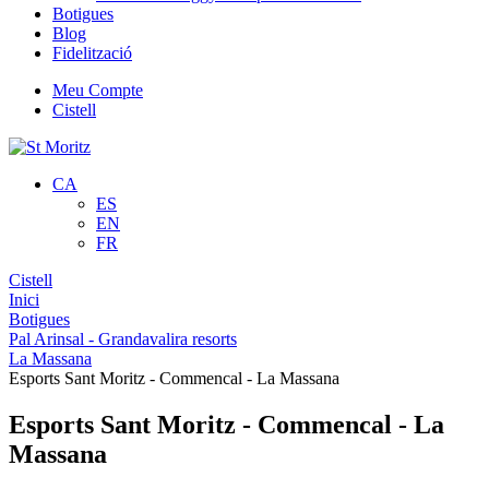
Botigues
Blog
Fidelització
Meu Compte
Cistell
CA
ES
EN
FR
Cistell
Inici
Botigues
Pal Arinsal - Grandavalira resorts
La Massana
Esports Sant Moritz - Commencal - La Massana
Esports Sant Moritz - Commencal - La
Massana