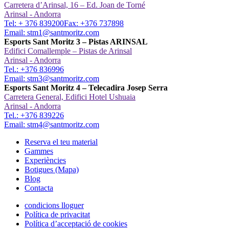
Carretera d’Arinsal, 16 – Ed. Joan de Torné
Arinsal - Andorra
Tel: + 376 839200
Fax: +376 737898
Email: stm1@santmoritz.com
Esports Sant Moritz 3 – Pistas ARINSAL
Edifici Comallemple – Pistas de Arinsal
Arinsal - Andorra
Tel.: +376 836996
Email: stm3@santmoritz.com
Esports Sant Moritz 4 – Telecadira Josep Serra
Carretera General, Edifici Hotel Ushuaia
Arinsal - Andorra
Tel.: +376 839226
Email: stm4@santmoritz.com
Reserva el teu material
Gammes
Experiències
Botigues
(Mapa)
Blog
Contacta
condicions lloguer
Política de privacitat
Política d’acceptació de cookies