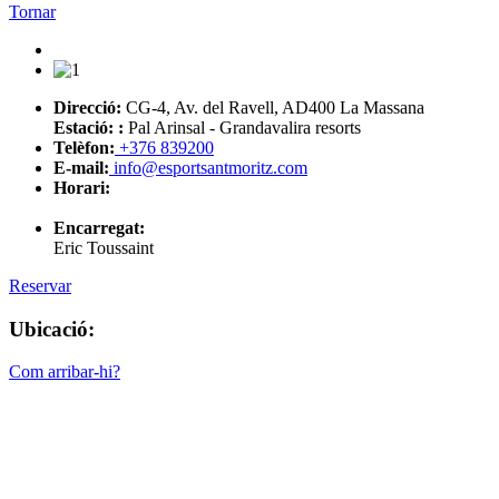
Tornar
Direcció:
CG-4, Av. del Ravell, AD400 La Massana
Estació: :
Pal Arinsal - Grandavalira resorts
Telèfon:
+376 839200
E-mail:
info@esportsantmoritz.com
Horari:
Encarregat:
Eric Toussaint
Reservar
Ubicació:
Com arribar-hi?